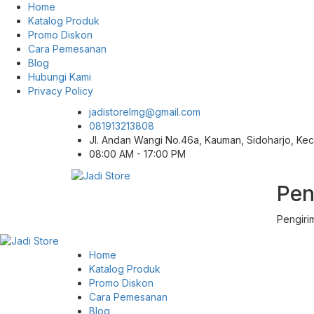
Home
Katalog Produk
Promo Diskon
Cara Pemesanan
Blog
Hubungi Kami
Privacy Policy
jadistorelmg@gmail.com
081913213808
Jl. Andan Wangi No.46a, Kauman, Sidoharjo, K
08:00 AM - 17:00 PM
Pen
Pusat Aksesoris HP, Komputer & Produk
Jadi Store
Unik di Lamongan
Pengiri
Home
Katalog Produk
Promo Diskon
Cara Pemesanan
Blog