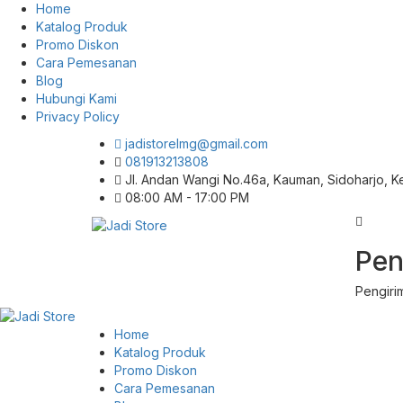
Home
Katalog Produk
Promo Diskon
Cara Pemesanan
Blog
Hubungi Kami
Privacy Policy
jadistorelmg@gmail.com
081913213808
Jl. Andan Wangi No.46a, Kauman, Sidoharjo, 
08:00 AM - 17:00 PM
Pusat Aksesoris HP, Komputer & Produk
Pen
Jadi Store
Unik di Lamongan
Pengiri
Home
Katalog Produk
Promo Diskon
Cara Pemesanan