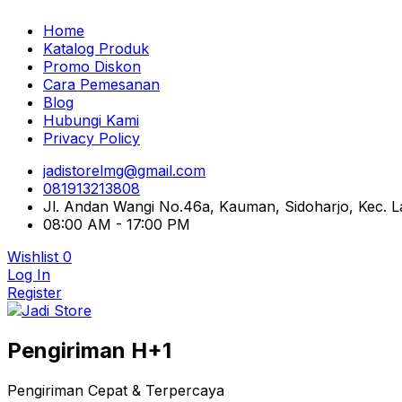
Home
Katalog Produk
Promo Diskon
Cara Pemesanan
Blog
Hubungi Kami
Privacy Policy
jadistorelmg@gmail.com
081913213808
Jl. Andan Wangi No.46a, Kauman, Sidoharjo, Kec.
08:00 AM - 17:00 PM
Wishlist
0
Log In
Register
Pusat Aksesoris HP, Komputer & Produk Unik di Lamong
Pengiriman H+1
Jadi Store
Pengiriman Cepat & Terpercaya