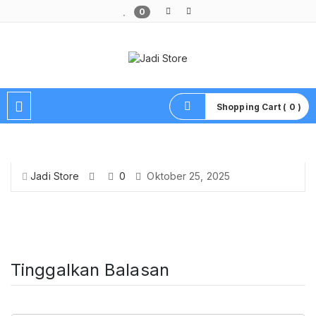
0
Pusat Aksesoris HP, Komputer & Produk Unik di Lamongan
Shopping Cart ( 0 )
Jadi Store
0
Oktober 25, 2025
Tinggalkan Balasan