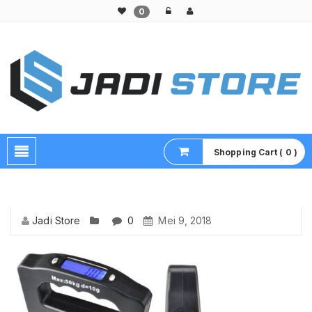
0
Pusat Aksesoris HP, Komputer & Produk Unik di Lamongan
Shopping Cart ( 0 )
Jadi Store
0
Mei 9, 2018