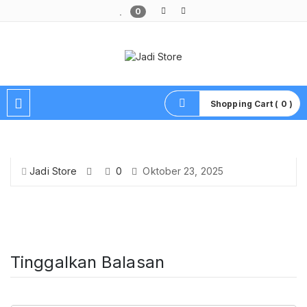
0
Pusat Aksesoris HP, Komputer & Produk Unik di Lamongan
Shopping Cart ( 0 )
Jadi Store
0
Oktober 23, 2025
Tinggalkan Balasan