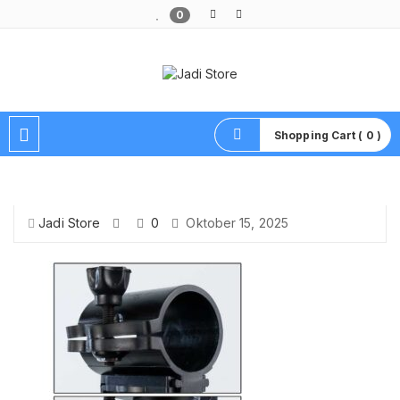
0
Pusat Aksesoris HP, Komputer & Produk Unik di Lamongan
Shopping Cart ( 0 )
Jadi Store
0
Oktober 15, 2025