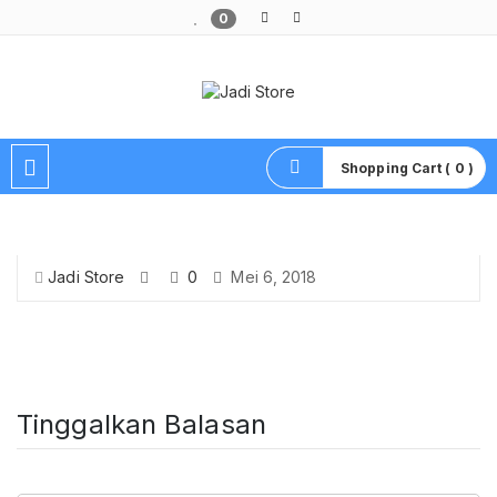
0
Pusat Aksesoris HP, Komputer & Produk Unik di Lamongan
Shopping Cart ( 0 )
Jadi Store
0
Mei 6, 2018
Tinggalkan Balasan