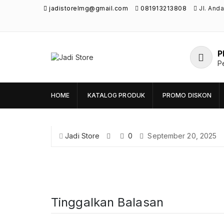
jadistorelmg@gmail.com
081913213808
Jl. And
P
Jadi Store
P
Pusat Aksesoris HP, Komputer & Produk
Unik di Lamongan
HOME
KATALOG PRODUK
PROMO DISKON
Jadi Store
0
September 20, 2025
Tinggalkan Balasan