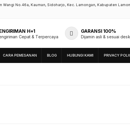
an Wangi No.46a, Kauman, Sidoharjo, Kec. Lamongan, Kabupaten Lamo
ENGIRIMAN H+1
GARANSI 100%
engiriman Cepat & Terpercaya
Dijamin asli & sesuai desk
CARA PEMESANAN
BLOG
HUBUNGI KAMI
PRIVACY POLI