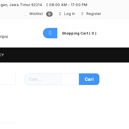
ngan, Jawa Timur 62214
08:00 AM - 17:00 PM
Wishlist
Log In
Register
0
Shopping Cart ( 0 )
ripsi
CY
Cari
untuk: