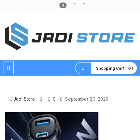
0
Pusat Aksesoris HP, Komputer & Produk Unik di Lamongan
Shopping Cart ( 0 )
Jadi Store
0
September 20, 2025