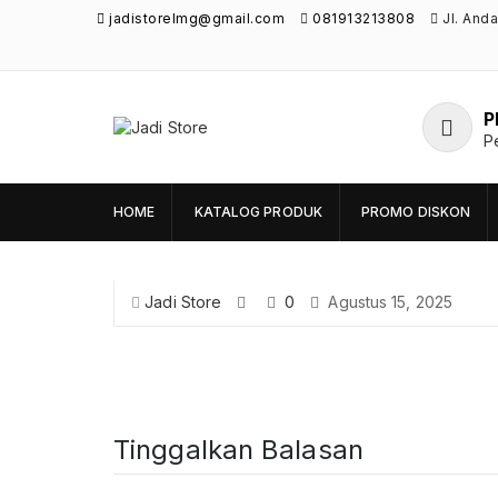
jadistorelmg@gmail.com
081913213808
Jl. And
P
Jadi Store
P
Pusat Aksesoris HP, Komputer & Produk
Unik di Lamongan
HOME
KATALOG PRODUK
PROMO DISKON
Jadi Store
0
Agustus 15, 2025
Tinggalkan Balasan