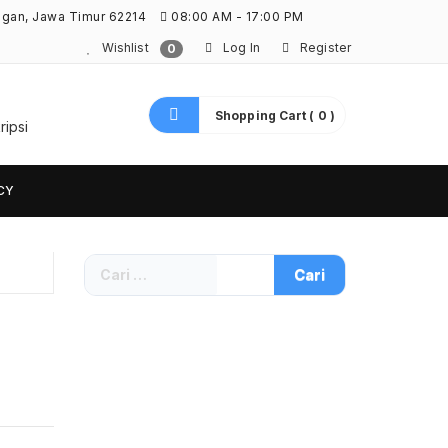
ngan, Jawa Timur 62214
08:00 AM - 17:00 PM
Wishlist
Log In
Register
0
Shopping Cart ( 0 )
ripsi
CY
Cari
untuk: