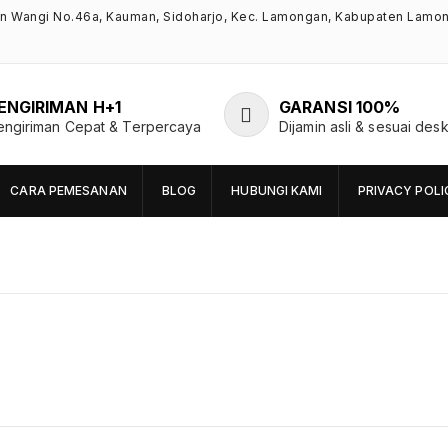
an Wangi No.46a, Kauman, Sidoharjo, Kec. Lamongan, Kabupaten Lamo
ENGIRIMAN H+1
GARANSI 100%
engiriman Cepat & Terpercaya
Dijamin asli & sesuai desk
CARA PEMESANAN
BLOG
HUBUNGI KAMI
PRIVACY POLI