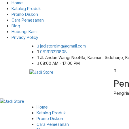
Home
Katalog Produk
Promo Diskon
Cara Pemesanan
Blog
Hubungi Kami
Privacy Policy
jadistorelmg@gmail.com
081913213808
Jl. Andan Wangi No.46a, Kauman, Sidoharjo, 
08:00 AM - 17:00 PM
Pusat Aksesoris HP, Komputer & Produk
Pen
Jadi Store
Unik di Lamongan
Pengiri
Home
Katalog Produk
Promo Diskon
Cara Pemesanan