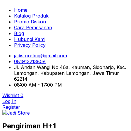
Home
Katalog Produk
Promo Diskon
Cara Pemesanan
Blog
Hubungi Kami
Privacy Policy
jadistorelmg@gmail.com
081913213808
Jl. Andan Wangi No.46a, Kauman, Sidoharjo, Kec.
Lamongan, Kabupaten Lamongan, Jawa Timur
62214
08:00 AM - 17:00 PM
Wishlist
0
Log In
Register
Pusat Aksesoris HP, Komputer & Produk Unik di
Pengiriman H+1
Lamongan