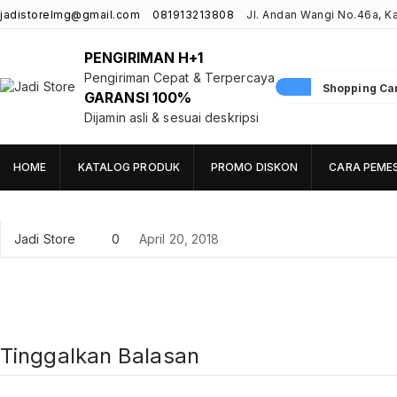
jadistorelmg@gmail.com
081913213808
Jl. Andan Wangi No.46a, 
PENGIRIMAN H+1
Pengiriman Cepat & Terpercaya
Shopping Cart
GARANSI 100%
Jadi Store
Pusat Aksesoris HP, Komputer & Produk Unik di Lamongan
Dijamin asli & sesuai deskripsi
HOME
KATALOG PRODUK
PROMO DISKON
CARA PEME
Jadi Store
0
April 20, 2018
Tinggalkan Balasan