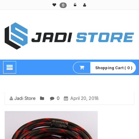
0
Pusat Aksesoris HP, Komputer & Produk Unik di Lamongan
Shopping Cart ( 0 )
Jadi Store
0
April 20, 2018