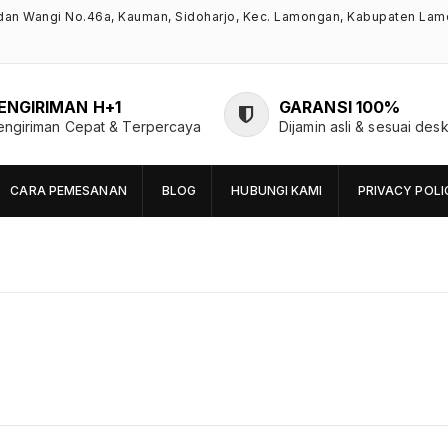
ndan Wangi No.46a, Kauman, Sidoharjo, Kec. Lamongan, Kabupaten Lam
ENGIRIMAN H+1
GARANSI 100%
engiriman Cepat & Terpercaya
Dijamin asli & sesuai desk
CARA PEMESANAN
BLOG
HUBUNGI KAMI
PRIVACY POLI