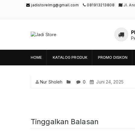
jadistorelmg@gmail.com
081913213808
Jl. A
P
Jadi Store
P
Pusat Aksesoris HP, Komputer & Produk
Unik di Lamongan
HOME
KATALOG PRODUK
PROMO DISKON
Nur Sholeh
0
Juni 24, 2025
Tinggalkan Balasan