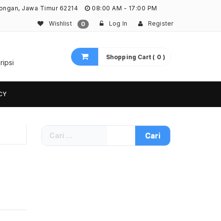
ongan, Jawa Timur 62214
08:00 AM - 17:00 PM
Wishlist
Log In
Register
0
Shopping Cart ( 0 )
ripsi
CY
Cari
untuk: