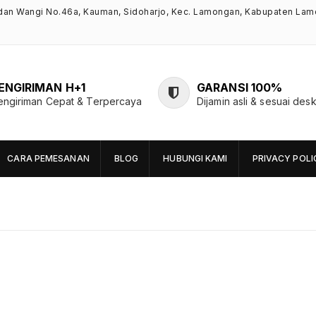
ndan Wangi No.46a, Kauman, Sidoharjo, Kec. Lamongan, Kabupaten Lam
ENGIRIMAN H+1
GARANSI 100%
engiriman Cepat & Terpercaya
Dijamin asli & sesuai desk
CARA PEMESANAN
BLOG
HUBUNGI KAMI
PRIVACY POLI