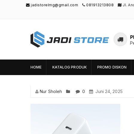
jadistorelmg@gmail.com
081913213808
Jl. A
P
P
Jadi Store
Pusat Aksesoris HP, Komputer & Produk
Unik di Lamongan
HOME
KATALOG PRODUK
PROMO DISKON
Nur Sholeh
0
Juni 24, 2025