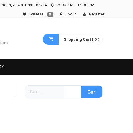
ongan, Jawa Timur 62214
08:00 AM - 17:00 PM
Wishlist
Log In
Register
0
Shopping Cart ( 0 )
ripsi
CY
Cari
untuk: