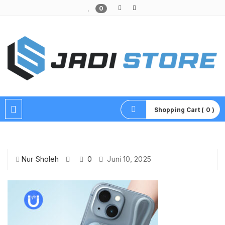
0
Pusat Aksesoris HP, Komputer & Produk Unik di Lamongan
Shopping Cart ( 0 )
Nur Sholeh
0
Juni 10, 2025