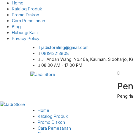
Home
Katalog Produk
Promo Diskon
Cara Pemesanan
Blog
Hubungi Kami
Privacy Policy
jadistorelmg@gmail.com
081913213808
Jl. Andan Wangi No.46a, Kauman, Sidoharjo, 
08:00 AM - 17:00 PM
Pusat Aksesoris HP, Komputer & Produk
Pen
Jadi Store
Unik di Lamongan
Pengiri
Home
Katalog Produk
Promo Diskon
Cara Pemesanan