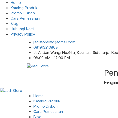
Home
Katalog Produk
Promo Diskon
Cara Pemesanan
Blog
Hubungi Kami
Privacy Policy
jadistorelmg@gmail.com
081913213808
Jl. Andan Wangi No.46a, Kauman, Sidoharjo, K
08:00 AM - 17:00 PM
Pen
Pusat Aksesoris HP, Komputer & Produk
Jadi Store
Unik di Lamongan
Pengiri
Home
Katalog Produk
Promo Diskon
Cara Pemesanan
Blog