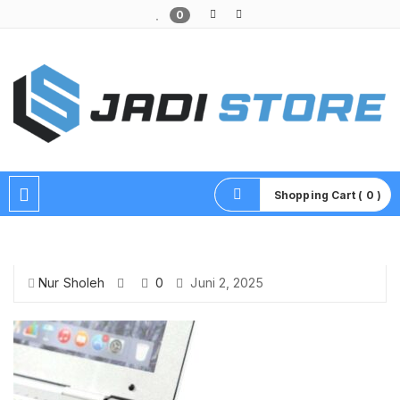
0
Pusat Aksesoris HP, Komputer & Produk Unik di Lamongan
Shopping Cart ( 0 )
Nur Sholeh
0
Juni 2, 2025