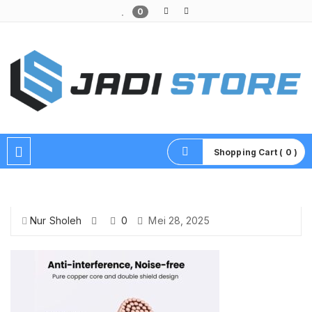
0
Pusat Aksesoris HP, Komputer & Produk Unik di Lamongan
Shopping Cart ( 0 )
Nur Sholeh
0
Mei 28, 2025