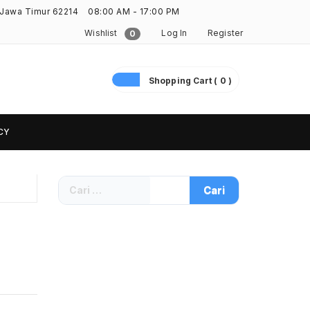
 Jawa Timur 62214
08:00 AM - 17:00 PM
Wishlist
Log In
Register
0
Shopping Cart ( 0 )
CY
Cari
untuk: