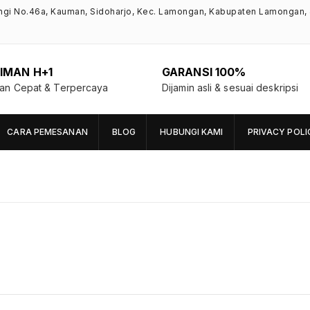
ngi No.46a, Kauman, Sidoharjo, Kec. Lamongan, Kabupaten Lamongan,
IMAN H+1
GARANSI 100%
man Cepat & Terpercaya
Dijamin asli & sesuai deskripsi
CARA PEMESANAN
BLOG
HUBUNGI KAMI
PRIVACY POLI