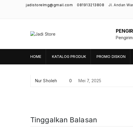
jadistorelmg@gmail.com
081913213808
Jl. Andan Wa
PENGIR
Jadi Store
Pengiri
Pusat Aksesoris HP, Komputer & Produk
Unik di Lamongan
HOME
KATALOG PRODUK
PROMO DISKON
Nur Sholeh
0
Mei 7, 2025
Tinggalkan Balasan