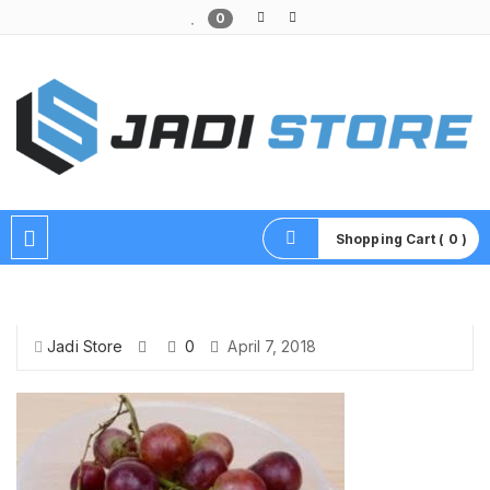
0
Pusat Aksesoris HP, Komputer & Produk Unik di Lamongan
Shopping Cart ( 0 )
Jadi Store
0
April 7, 2018