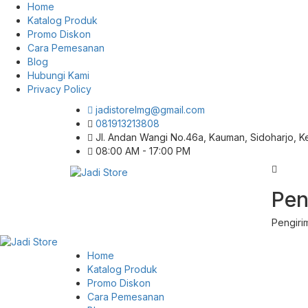
Home
Katalog Produk
Promo Diskon
Cara Pemesanan
Blog
Hubungi Kami
Privacy Policy
jadistorelmg@gmail.com
081913213808
Jl. Andan Wangi No.46a, Kauman, Sidoharjo, 
08:00 AM - 17:00 PM
Pusat Aksesoris HP, Komputer & Produk
Pen
Jadi Store
Unik di Lamongan
Pengiri
Home
Katalog Produk
Promo Diskon
Cara Pemesanan