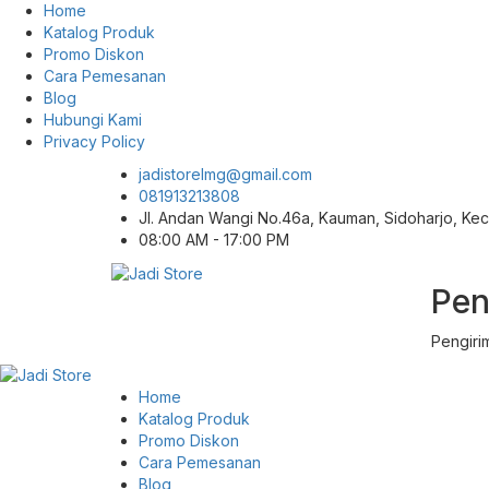
Home
Katalog Produk
Promo Diskon
Cara Pemesanan
Blog
Hubungi Kami
Privacy Policy
jadistorelmg@gmail.com
081913213808
Jl. Andan Wangi No.46a, Kauman, Sidoharjo, K
08:00 AM - 17:00 PM
Pen
Pusat Aksesoris HP, Komputer & Produk
Jadi Store
Unik di Lamongan
Pengiri
Home
Katalog Produk
Promo Diskon
Cara Pemesanan
Blog