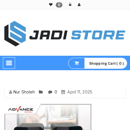
0
Pusat Aksesoris HP, Komputer & Produk Unik di Lamongan
Shopping Cart ( 0 )
Nur Sholeh
0
April 11, 2025