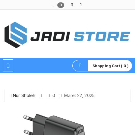
0
Pusat Aksesoris HP, Komputer & Produk Unik di Lamongan
Shopping Cart ( 0 )
Nur Sholeh
0
Maret 22, 2025