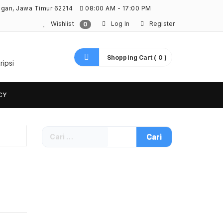
ngan, Jawa Timur 62214
08:00 AM - 17:00 PM
Wishlist
Log In
Register
0
Shopping Cart ( 0 )
ripsi
CY
Cari
untuk: