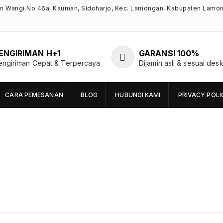
an Wangi No.46a, Kauman, Sidoharjo, Kec. Lamongan, Kabupaten Lamo
ENGIRIMAN H+1
GARANSI 100%
engiriman Cepat & Terpercaya
Dijamin asli & sesuai desk
CARA PEMESANAN
BLOG
HUBUNGI KAMI
PRIVACY POLI