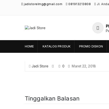
jadistorelmg@gmail.com
081913213808
Jl. And
P
Jadi Store
P
Pusat Aksesoris HP, Komputer & Produk
Unik di Lamongan
HOME
KATALOG PRODUK
PROMO DISKON
Jadi Store
0
Maret 22, 2018
Tinggalkan Balasan