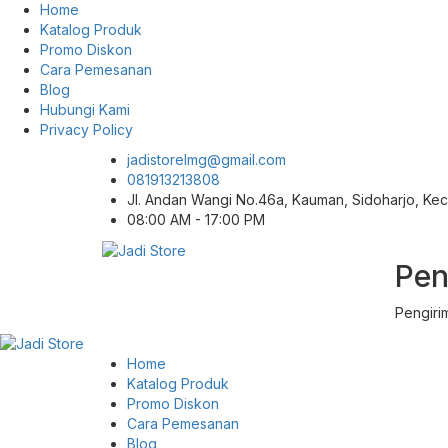
Home
Katalog Produk
Promo Diskon
Cara Pemesanan
Blog
Hubungi Kami
Privacy Policy
jadistorelmg@gmail.com
081913213808
Jl. Andan Wangi No.46a, Kauman, Sidoharjo, K
08:00 AM - 17:00 PM
Pen
Pusat Aksesoris HP, Komputer & Produk
Jadi Store
Unik di Lamongan
Pengiri
Home
Katalog Produk
Promo Diskon
Cara Pemesanan
Blog