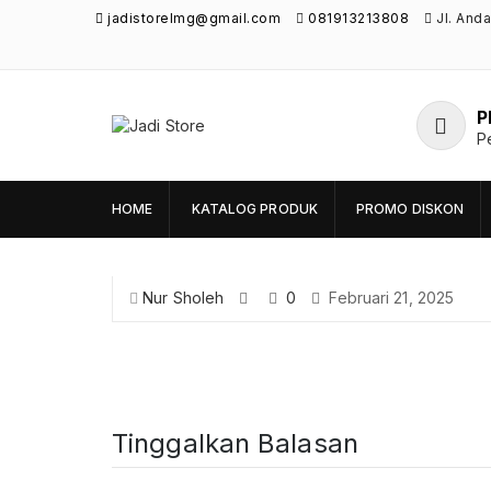
jadistorelmg@gmail.com
081913213808
Jl. And
P
Jadi Store
P
Pusat Aksesoris HP, Komputer & Produk
Unik di Lamongan
HOME
KATALOG PRODUK
PROMO DISKON
Nur Sholeh
0
Februari 21, 2025
Tinggalkan Balasan