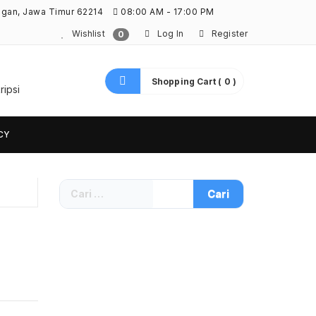
ngan, Jawa Timur 62214
08:00 AM - 17:00 PM
Wishlist
Log In
Register
0
Shopping Cart ( 0 )
ripsi
CY
Cari
untuk: