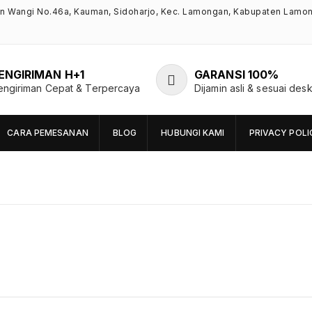
an Wangi No.46a, Kauman, Sidoharjo, Kec. Lamongan, Kabupaten Lamo
ENGIRIMAN H+1
GARANSI 100%
engiriman Cepat & Terpercaya
Dijamin asli & sesuai desk
CARA PEMESANAN
BLOG
HUBUNGI KAMI
PRIVACY POLI