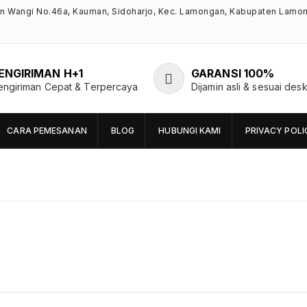
an Wangi No.46a, Kauman, Sidoharjo, Kec. Lamongan, Kabupaten Lamo
ENGIRIMAN H+1
GARANSI 100%
engiriman Cepat & Terpercaya
Dijamin asli & sesuai desk
CARA PEMESANAN
BLOG
HUBUNGI KAMI
PRIVACY POLI