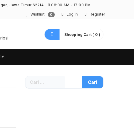
ngan, Jawa Timur 62214
08:00 AM - 17:00 PM
Wishlist
Log In
Register
0
Shopping Cart ( 0 )
ripsi
CY
Cari
untuk: