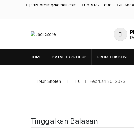
jadistorelmg@gmail.com
081913213808
Jl. And
P
Jadi Store
P
Pusat Aksesoris HP, Komputer & Produk
Unik di Lamongan
HOME
KATALOG PRODUK
PROMO DISKON
Nur Sholeh
0
Februari 20, 2025
Tinggalkan Balasan