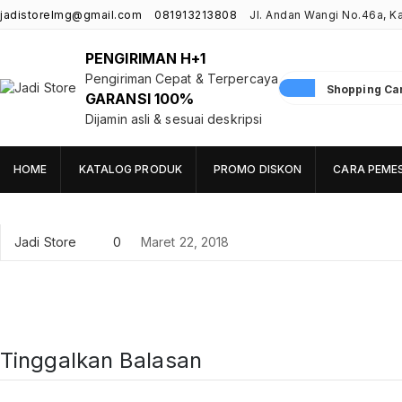
jadistorelmg@gmail.com
081913213808
Jl. Andan Wangi No.46a, 
PENGIRIMAN H+1
Pengiriman Cepat & Terpercaya
Shopping Cart
GARANSI 100%
Jadi Store
Pusat Aksesoris HP, Komputer & Produk Unik di Lamongan
Dijamin asli & sesuai deskripsi
HOME
KATALOG PRODUK
PROMO DISKON
CARA PEME
Jadi Store
0
Maret 22, 2018
Tinggalkan Balasan