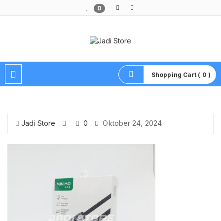
0
Pusat Aksesoris HP, Komputer & Produk Unik di Lamongan
Shopping Cart ( 0 )
Jadi Store
0
Oktober 24, 2024