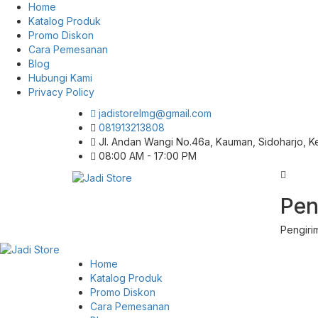
Home
Katalog Produk
Promo Diskon
Cara Pemesanan
Blog
Hubungi Kami
Privacy Policy
jadistorelmg@gmail.com
081913213808
Jl. Andan Wangi No.46a, Kauman, Sidoharjo, 
08:00 AM - 17:00 PM
Pusat Aksesoris HP, Komputer & Produk
Pen
Jadi Store
Unik di Lamongan
Pengiri
Home
Katalog Produk
Promo Diskon
Cara Pemesanan