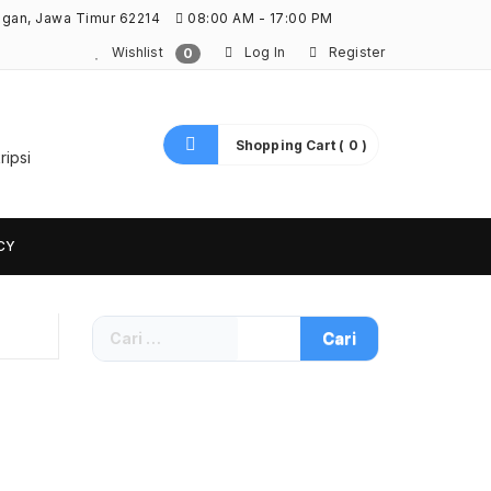
ngan, Jawa Timur 62214
08:00 AM - 17:00 PM
Wishlist
Log In
Register
0
Shopping Cart ( 0 )
ripsi
CY
Cari
untuk: