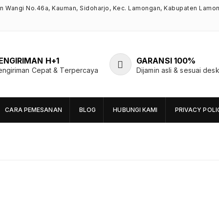
an Wangi No.46a, Kauman, Sidoharjo, Kec. Lamongan, Kabupaten Lamo
ENGIRIMAN H+1
GARANSI 100%
engiriman Cepat & Terpercaya
Dijamin asli & sesuai desk
CARA PEMESANAN
BLOG
HUBUNGI KAMI
PRIVACY POLI