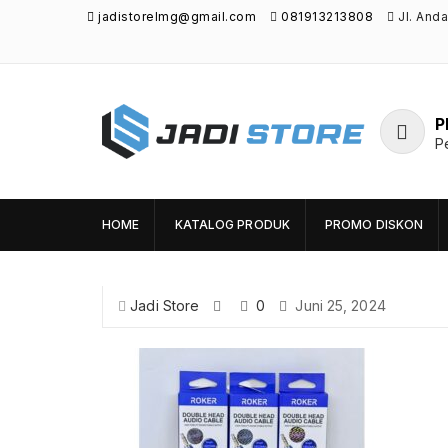
jadistorelmg@gmail.com
081913213808
Jl. And
P
P
Jadi Store
Pusat Aksesoris HP, Komputer & Produk
Unik di Lamongan
HOME
KATALOG PRODUK
PROMO DISKON
Jadi Store
0
Juni 25, 2024