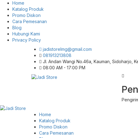
Home
Katalog Produk
Promo Diskon
Cara Pemesanan
Blog
Hubungi Kami
Privacy Policy
jadistorelmg@gmail.com
081913213808
Jl. Andan Wangi No.46a, Kauman, Sidoharjo, 
08:00 AM - 17:00 PM
Pusat Aksesoris HP, Komputer & Produk
Pen
Jadi Store
Unik di Lamongan
Pengiri
Home
Katalog Produk
Promo Diskon
Cara Pemesanan