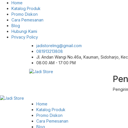
Home
Katalog Produk
Promo Diskon
Cara Pemesanan
Blog
Hubungi Kami
Privacy Policy
jadistorelmg@gmail.com
081913213808
Jl. Andan Wangi No.46a, Kauman, Sidoharjo, K
08:00 AM - 17:00 PM
Pen
Pusat Aksesoris HP, Komputer & Produk
Jadi Store
Unik di Lamongan
Pengiri
Home
Katalog Produk
Promo Diskon
Cara Pemesanan
Blog