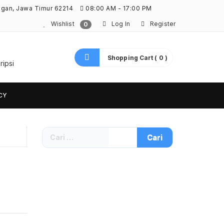
ngan, Jawa Timur 62214
08:00 AM - 17:00 PM
Wishlist
Log In
Register
0
Shopping Cart ( 0 )
ripsi
CY
Cari
untuk: