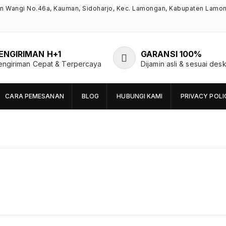
an Wangi No.46a, Kauman, Sidoharjo, Kec. Lamongan, Kabupaten Lamo
ENGIRIMAN H+1
GARANSI 100%
engiriman Cepat & Terpercaya
Dijamin asli & sesuai desk
CARA PEMESANAN
BLOG
HUBUNGI KAMI
PRIVACY POLI