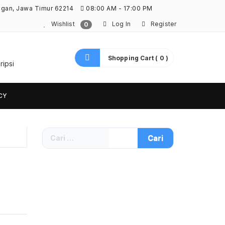
ngan, Jawa Timur 62214
08:00 AM - 17:00 PM
Wishlist
Log In
Register
0
Shopping Cart ( 0 )
ripsi
CY
Cari
untuk: