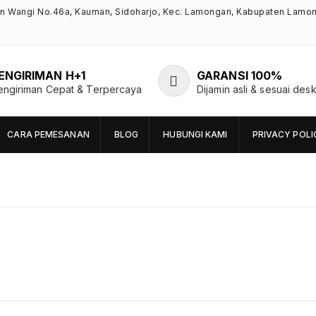
an Wangi No.46a, Kauman, Sidoharjo, Kec. Lamongan, Kabupaten Lamo
ENGIRIMAN H+1
GARANSI 100%
engiriman Cepat & Terpercaya
Dijamin asli & sesuai desk
CARA PEMESANAN
BLOG
HUBUNGI KAMI
PRIVACY POLI