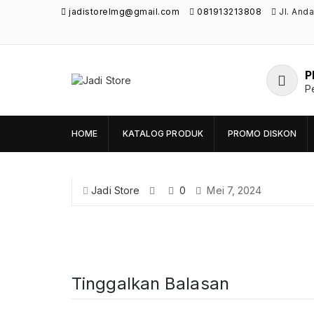
jadistorelmg@gmail.com
081913213808
Jl. And
P
Jadi Store
P
Pusat Aksesoris HP, Komputer & Produk
Unik di Lamongan
HOME
KATALOG PRODUK
PROMO DISKON
Jadi Store
0
Mei 7, 2024
Tinggalkan Balasan