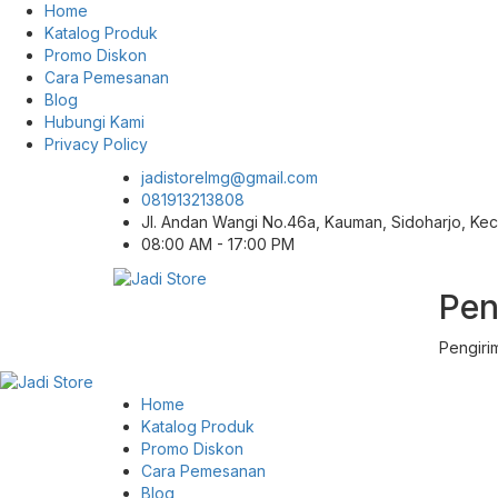
Home
Katalog Produk
Promo Diskon
Cara Pemesanan
Blog
Hubungi Kami
Privacy Policy
jadistorelmg@gmail.com
081913213808
Jl. Andan Wangi No.46a, Kauman, Sidoharjo, K
08:00 AM - 17:00 PM
Pen
Pusat Aksesoris HP, Komputer & Produk
Jadi Store
Unik di Lamongan
Pengiri
Home
Katalog Produk
Promo Diskon
Cara Pemesanan
Blog