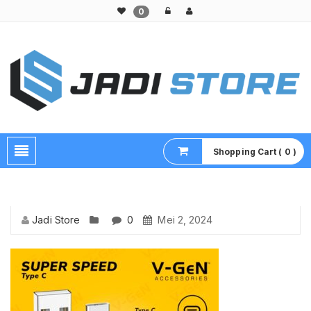
0
Pusat Aksesoris HP, Komputer & Produk Unik di Lamongan
Shopping Cart ( 0 )
Jadi Store
0
Mei 2, 2024