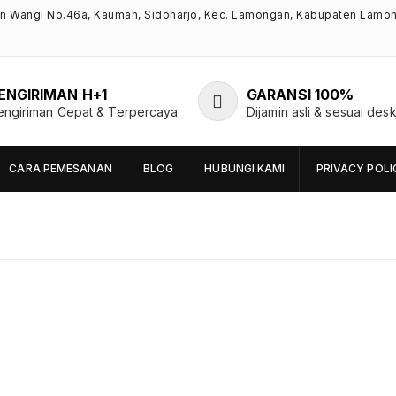
an Wangi No.46a, Kauman, Sidoharjo, Kec. Lamongan, Kabupaten Lamo
ENGIRIMAN H+1
GARANSI 100%
engiriman Cepat & Terpercaya
Dijamin asli & sesuai desk
CARA PEMESANAN
BLOG
HUBUNGI KAMI
PRIVACY POLI