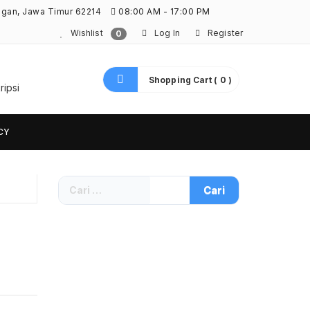
ngan, Jawa Timur 62214
08:00 AM - 17:00 PM
Wishlist
Log In
Register
0
Shopping Cart ( 0 )
ripsi
CY
Cari
untuk: