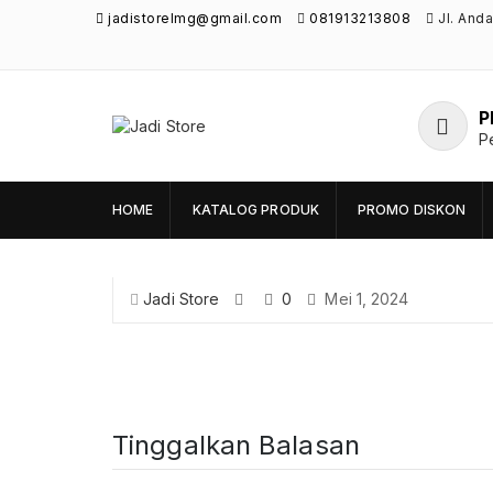
jadistorelmg@gmail.com
081913213808
Jl. And
P
Jadi Store
P
Pusat Aksesoris HP, Komputer & Produk
Unik di Lamongan
HOME
KATALOG PRODUK
PROMO DISKON
Jadi Store
0
Mei 1, 2024
Tinggalkan Balasan