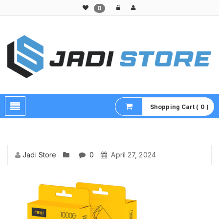
0
Pusat Aksesoris HP, Komputer & Produk Unik di Lamongan
Shopping Cart ( 0 )
Jadi Store
0
April 27, 2024