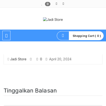
0
Pusat Aksesoris HP, Komputer & Produk Unik di Lamongan
Shopping Cart ( 0 )
Jadi Store
0
April 20, 2024
Tinggalkan Balasan