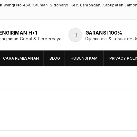
an Wangi No.46a, Kauman, Sidoharjo, Kec. Lamongan, Kabupaten Lamo
ENGIRIMAN H+1
GARANSI 100%
engiriman Cepat & Terpercaya
Dijamin asli & sesuai desk
CARA PEMESANAN
BLOG
HUBUNGI KAMI
PRIVACY POLI