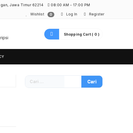
ngan, Jawa Timur 62214
08:00 AM - 17:00 PM
Wishlist
Log In
Register
0
Shopping Cart ( 0 )
ripsi
CY
Cari
untuk: