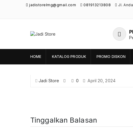
jadistorelmg@gmail.com
081913213808
Jl. And
P
Jadi Store
P
Pusat Aksesoris HP, Komputer & Produk
Unik di Lamongan
HOME
KATALOG PRODUK
PROMO DISKON
Jadi Store
0
April 20, 2024
Tinggalkan Balasan