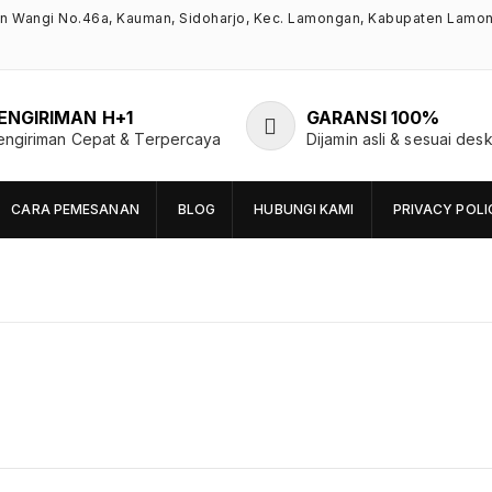
an Wangi No.46a, Kauman, Sidoharjo, Kec. Lamongan, Kabupaten Lamo
ENGIRIMAN H+1
GARANSI 100%
engiriman Cepat & Terpercaya
Dijamin asli & sesuai desk
CARA PEMESANAN
BLOG
HUBUNGI KAMI
PRIVACY POLI