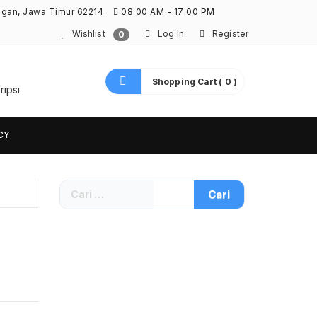
ngan, Jawa Timur 62214
08:00 AM - 17:00 PM
Wishlist
Log In
Register
0
Shopping Cart ( 0 )
ripsi
CY
Cari
untuk: