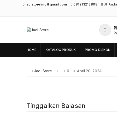
jadistorelmg@gmail.com
081913213808
Jl. And
P
Jadi Store
P
Pusat Aksesoris HP, Komputer & Produk
Unik di Lamongan
HOME
KATALOG PRODUK
PROMO DISKON
Jadi Store
0
April 20, 2024
Tinggalkan Balasan