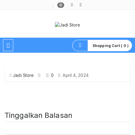
0
Pusat Aksesoris HP, Komputer & Produk Unik di Lamongan
Shopping Cart ( 0 )
Jadi Store
0
April 4, 2024
Tinggalkan Balasan