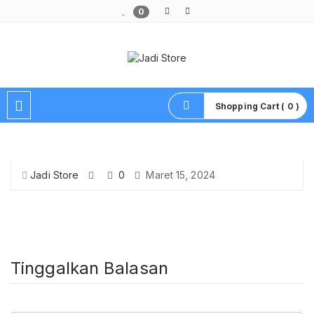
0
Pusat Aksesoris HP, Komputer & Produk Unik di Lamongan
Shopping Cart ( 0 )
Jadi Store
0
Maret 15, 2024
Tinggalkan Balasan