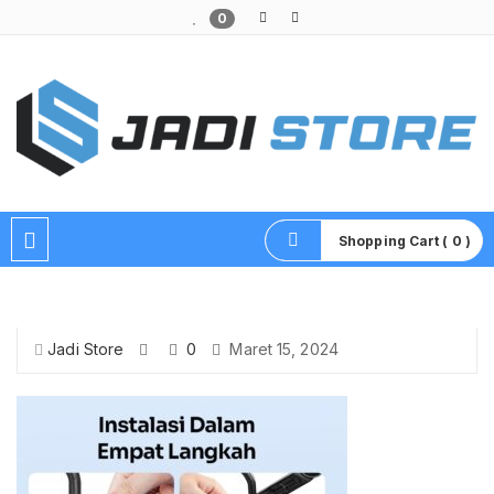
0
Pusat Aksesoris HP, Komputer & Produk Unik di Lamongan
Shopping Cart ( 0 )
Jadi Store
0
Maret 15, 2024